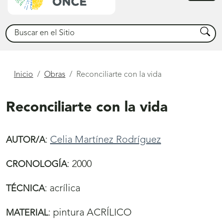
princ
Buscar
Busca
Está
Inicio
Obras
Reconciliarte con la vida
aquí
Reconciliarte con la vida
:
Celia Martínez Rodríguez
AUTOR/A
:
2000
CRONOLOGÍA
:
acrílica
TÉCNICA
:
pintura ACRÍLICO
MATERIAL