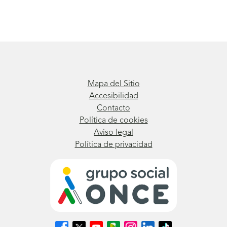
Mapa del Sitio
Accesibilidad
Contacto
Política de cookies
Aviso legal
Política de privacidad
Síguenos
Síguenos
Síguenos
Síguenos
Síguenos
Síguenos
Síguenos