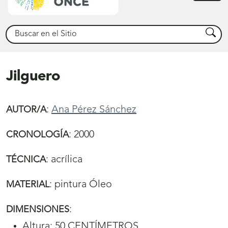
princ
Buscar
Busca
Jilguero
:
Ana Pérez Sánchez
AUTOR/A
:
2000
CRONOLOGÍA
:
acrílica
TÉCNICA
:
pintura Óleo
MATERIAL
:
DIMENSIONES
Altura: 50 CENTÍMETROS