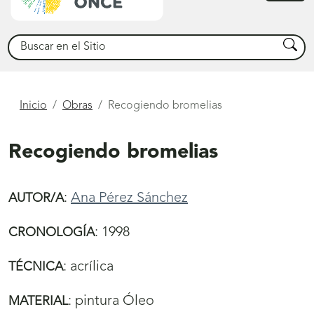
princ
Buscar
Busca
Está
Inicio
Obras
Recogiendo bromelias
aquí
Recogiendo bromelias
:
Ana Pérez Sánchez
AUTOR/A
:
1998
CRONOLOGÍA
:
acrílica
TÉCNICA
:
pintura Óleo
MATERIAL