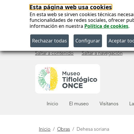
Esta página web usa cookies
En esta web se sirven cookies técnicas necesa
funcionalidades de redes sociales, ofrecer pu
información en nuestra
Política de cookies
.
Saltar a contenido
Saltar a navegación
Menú
Inicio
El museo
Visítanos
La
principal
Está
Inicio
Obras
Dehesa soriana