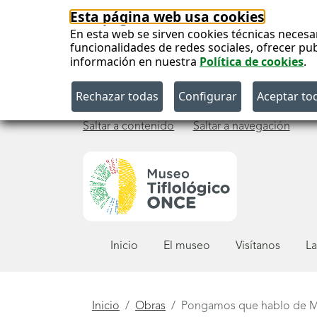
Esta página web usa cookies
En esta web se sirven cookies técnicas necesa
funcionalidades de redes sociales, ofrecer pu
información en nuestra
Política de cookies
.
Saltar a contenido
Saltar a navegación
Menú
Inicio
El museo
Visítanos
La
principal
Está
Inicio
Obras
Pongamos que hablo de M