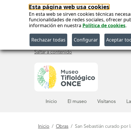
Esta página web usa cookies
En esta web se sirven cookies técnicas necesa
funcionalidades de redes sociales, ofrecer pu
información en nuestra
Política de cookies
.
Saltar a contenido
Menú
Inicio
El museo
Visítanos
La
principal
Está
Inicio
Obras
San Sebastián curado por l