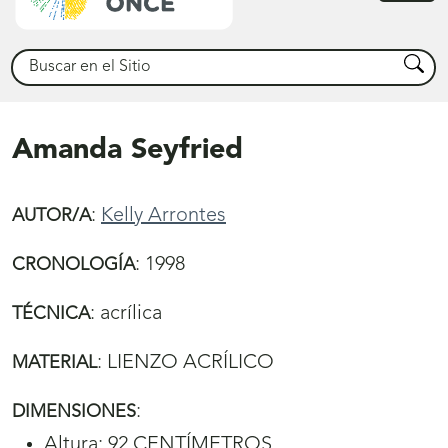
princ
Buscar
Busca
Amanda Seyfried
:
Kelly Arrontes
AUTOR/A
:
1998
CRONOLOGÍA
:
acrílica
TÉCNICA
:
LIENZO ACRÍLICO
MATERIAL
:
DIMENSIONES
Altura: 92 CENTÍMETROS