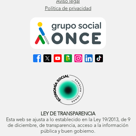
Aviso legal
Política de privacidad
Síguenos
Síguenos
Síguenos
Síguenos
Síguenos
Síguenos
Síguenos
en
en
en
en
en
en
en
Facebook
X
Youtube
nuestro
Instagram
LinkedIn
TikTok
(se
(se
(se
Blog
(se
(se
(se
abrirá
abrirá
abrirá
ONCE
abrirá
abrirá
abrirá
en
en
en
(se
en
en
en
ventana
ventana
ventana
abrirá
ventana
ventana
ventana
nueva)
nueva)
nueva)
en
nueva)
nueva)
nueva)
ventana
nueva)
LEY DE TRANSPARENCIA
Esta web se ajusta a lo establecido en la Ley 19/2013, de 9
de diciembre, de transparencia, acceso a la información
pública y buen gobierno.