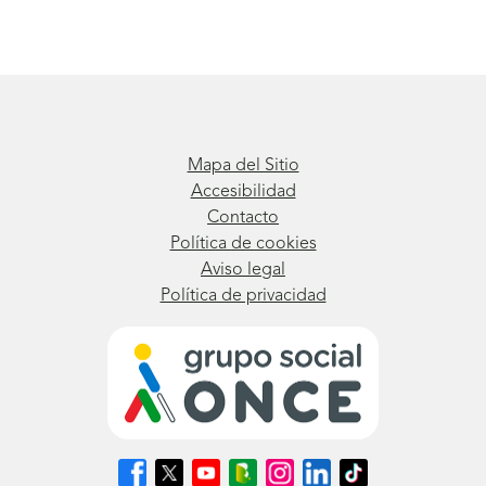
Mapa del Sitio
Accesibilidad
Contacto
Política de cookies
Aviso legal
Política de privacidad
Síguenos
Síguenos
Síguenos
Síguenos
Síguenos
Síguenos
Síguenos