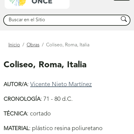
princ
Buscar
Busca
Está
Inicio
Obras
Coliseo, Roma, Italia
aquí
Coliseo, Roma, Italia
:
Vicente Nieto Martínez
AUTOR/A
:
71 - 80 d.C.
CRONOLOGÍA
:
cortado
TÉCNICA
:
plástico resina poliuretano
MATERIAL