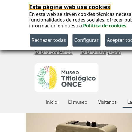
Esta página web usa cookies
En esta web se sirven cookies técnicas necesa
funcionalidades de redes sociales, ofrecer pu
información en nuestra
Política de cookies
.
Saltar a contenido
Saltar a navegación
Menú
Inicio
El museo
Visítanos
La
principal